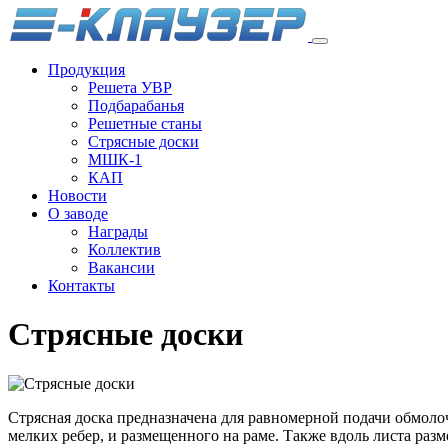
Продукция
Решета УВР
Подбарабанья
Решетные станы
Стрясные доски
МШК-1
КАП
Новости
О заводе
Награды
Коллектив
Вакансии
Контакты
Стрясные доски
Стрясная доска предназначена для равномерной подачи обмоло
мелких ребер, и размещенного на раме. Также вдоль листа ра