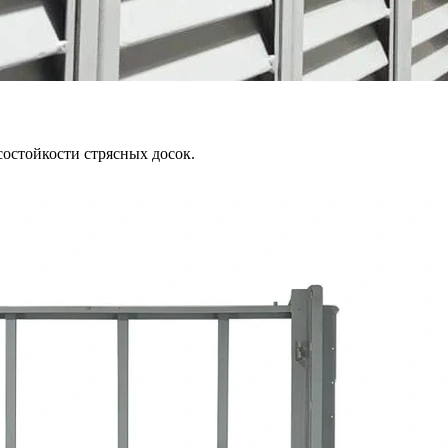
остойкости стрясных досок.